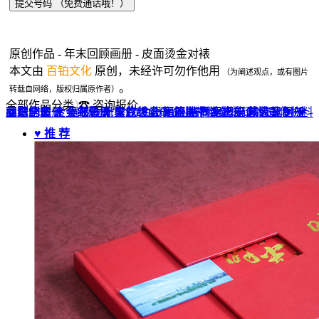
原创作品 - 年末回顾画册 - 皮面烫金对裱
本文由
百铂文化
原创，未经许可勿作他用
（为阐述观点，或有图片
。
转载自网络，版权归属原作者）
全部作品分类
☎ 咨询报价
品牌全案 ▼
网站UI设计
企业纪念册
战友纪念册
菜谱制作
聚会纪念册
企业邮册
个人影集
导视设计
宣传画册
光盘包装盒
毕业纪念册
家庭/生日相册
餐饮设计
VI+LOGO
高端楼书
酒店品牌设计
企业刊物
领导/同事相册
旅行纪念册
家谱族谱
包装设计
纪念相册 ▼
成人礼相册
精装定制 ▼
家具画册
宣传物料
♥ 推 荐