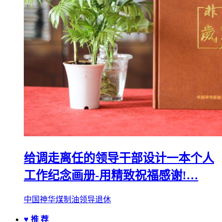
给调走离任的领导干部设计一本个人
工作纪念画册-用精致祝福感谢!…
中国神华煤制油领导退休
♥ 推 荐