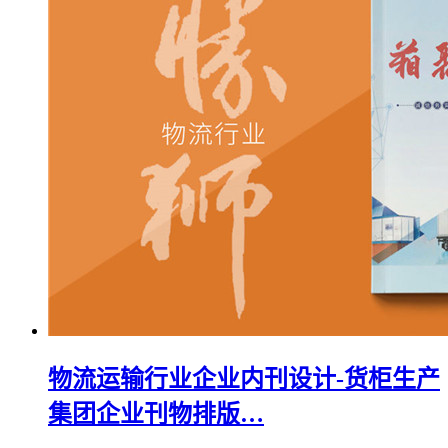
物流运输行业企业内刊设计-货柜生产
集团企业刊物排版…