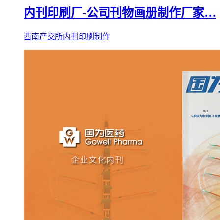
内刊印刷厂-公司刊物画册制作厂家…
西南产交所内刊印刷制作