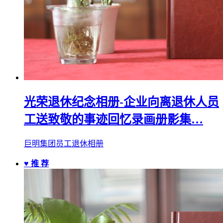
光荣退休纪念相册-企业向离退休人员
工送致敬的事迹回忆录画册影集…
巨明集团员工退休相册
♥ 推 荐