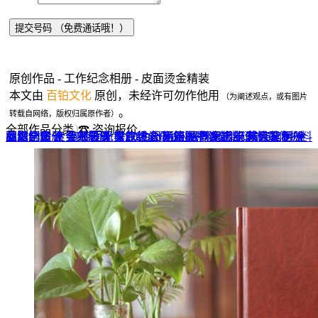
原创作品 - 工作纪念相册 - 皮面烫金精装
本文由
百铂文化
原创，未经许可勿作他用
（为阐述观点，或有图片
。
转载自网络，版权归属原作者）
全部作品分类
☎ 咨询报价
品牌全案 ▼
网站UI设计
企业纪念册
战友纪念册
菜谱制作
聚会纪念册
企业邮册
个人影集
导视设计
宣传画册
光盘包装盒
毕业纪念册
家庭/生日相册
餐饮设计
VI+LOGO
高端楼书
酒店品牌设计
企业刊物
领导/同事相册
旅行纪念册
家谱族谱
包装设计
纪念相册 ▼
成人礼相册
精装定制 ▼
家具画册
宣传物料