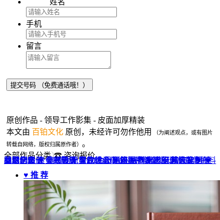
姓名
手机
留言
原创作品 - 领导工作影集 - 皮面加厚精装
本文由
百铂文化
原创，未经许可勿作他用
（为阐述观点，或有图片
。
转载自网络，版权归属原作者）
全部作品分类
☎ 咨询报价
品牌全案 ▼
网站UI设计
企业纪念册
战友纪念册
菜谱制作
聚会纪念册
企业邮册
个人影集
导视设计
宣传画册
光盘包装盒
毕业纪念册
家庭/生日相册
餐饮设计
VI+LOGO
高端楼书
酒店品牌设计
企业刊物
领导/同事相册
旅行纪念册
家谱族谱
包装设计
纪念相册 ▼
成人礼相册
精装定制 ▼
家具画册
宣传物料
♥ 推 荐