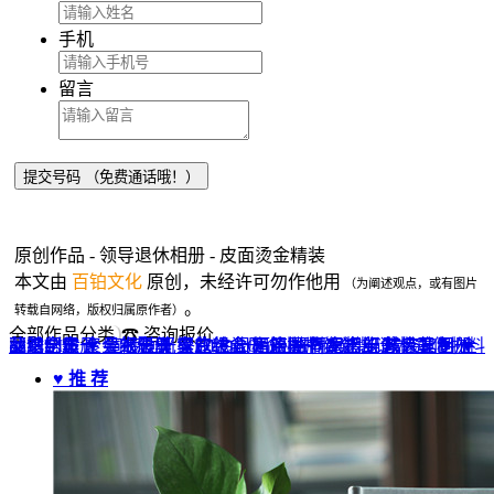
手机
留言
原创作品 - 领导退休相册 - 皮面烫金精装
本文由
百铂文化
原创，未经许可勿作他用
（为阐述观点，或有图片
。
转载自网络，版权归属原作者）
全部作品分类
☎ 咨询报价
品牌全案 ▼
网站UI设计
企业纪念册
战友纪念册
菜谱制作
聚会纪念册
企业邮册
个人影集
导视设计
宣传画册
光盘包装盒
毕业纪念册
家庭/生日相册
餐饮设计
VI+LOGO
高端楼书
酒店品牌设计
企业刊物
领导/同事相册
旅行纪念册
家谱族谱
包装设计
纪念相册 ▼
成人礼相册
精装定制 ▼
家具画册
宣传物料
♥ 推 荐