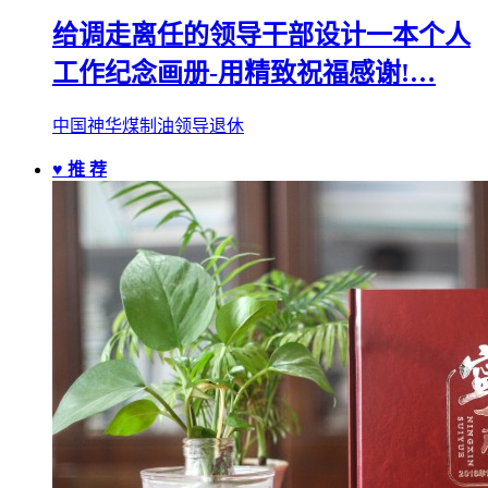
给调走离任的领导干部设计一本个人
工作纪念画册-用精致祝福感谢!…
中国神华煤制油领导退休
♥ 推 荐