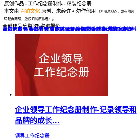
原创作品 - 工作纪念册制作 - 精装纪念册
本文由
百铂文化
原创，未经许可勿作他用
（为阐述观点，或有图片
。
转载自网络，版权归属原作者）
全部作品分类
☎ 咨询报价
品牌全案 ▼
网站UI设计
企业纪念册
战友纪念册
菜谱制作
聚会纪念册
企业邮册
个人影集
导视设计
宣传画册
光盘包装盒
毕业纪念册
家庭/生日相册
餐饮设计
VI+LOGO
高端楼书
酒店品牌设计
企业刊物
领导/同事相册
旅行纪念册
家谱族谱
包装设计
纪念相册 ▼
成人礼相册
精装定制 ▼
家具画册
宣传物料
企业领导工作纪念册制作-记录领导和
品牌的成长…
领导工作纪念册