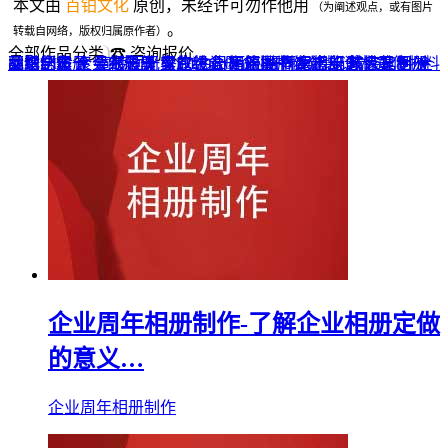
本文由
百铂文化
原创，未经许可勿作他用
（为阐述观点，或有图片
。
转载自网络，版权归属原作者）
全部作品分类
☎ 咨询报价
品牌全案 ▼
网站UI设计
企业纪念册
战友纪念册
菜谱制作
聚会纪念册
企业邮册
个人影集
导视设计
宣传画册
光盘包装盒
毕业纪念册
家庭/生日相册
餐饮设计
VI+LOGO
高端楼书
酒店品牌设计
企业刊物
领导/同事相册
旅行纪念册
家谱族谱
包装设计
纪念相册 ▼
成人礼相册
精装定制 ▼
家具画册
宣传物料
企业周年相册制作-了解企业相册定做
的意义…
企业周年相册制作