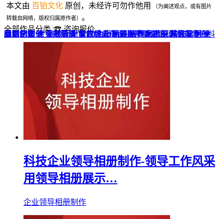
本文由
百铂文化
原创，未经许可勿作他用
（为阐述观点，或有图片
。
转载自网络，版权归属原作者）
全部作品分类
☎ 咨询报价
品牌全案 ▼
网站UI设计
企业纪念册
战友纪念册
菜谱制作
聚会纪念册
企业邮册
个人影集
导视设计
宣传画册
光盘包装盒
毕业纪念册
家庭/生日相册
餐饮设计
VI+LOGO
高端楼书
酒店品牌设计
企业刊物
领导/同事相册
旅行纪念册
家谱族谱
包装设计
纪念相册 ▼
成人礼相册
精装定制 ▼
家具画册
宣传物料
科技企业领导相册制作-领导工作风采
用领导相册展示…
企业领导相册制作