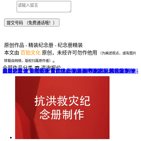
原创作品 - 精装纪念册 - 纪念册精装
本文由
百铂文化
原创，未经许可勿作他用
（为阐述观点，或有图片
。
转载自网络，版权归属原作者）
全部作品分类
☎ 咨询报价
品牌全案 ▼
网站UI设计
企业纪念册
战友纪念册
菜谱制作
聚会纪念册
企业邮册
个人影集
导视设计
宣传画册
光盘包装盒
毕业纪念册
家庭/生日相册
餐饮设计
VI+LOGO
高端楼书
酒店品牌设计
企业刊物
领导/同事相册
旅行纪念册
家谱族谱
包装设计
纪念相册 ▼
成人礼相册
精装定制 ▼
家具画册
宣传物料