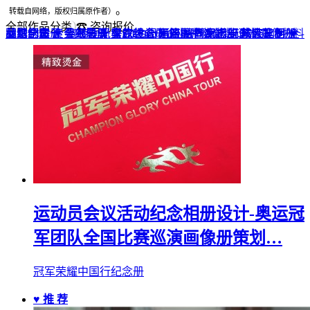
。
转载自网络，版权归属原作者）
全部作品分类
☎ 咨询报价
品牌全案 ▼
网站UI设计
企业纪念册
战友纪念册
菜谱制作
聚会纪念册
企业邮册
个人影集
导视设计
宣传画册
光盘包装盒
毕业纪念册
家庭/生日相册
餐饮设计
VI+LOGO
高端楼书
酒店品牌设计
企业刊物
领导/同事相册
旅行纪念册
家谱族谱
包装设计
纪念相册 ▼
成人礼相册
精装定制 ▼
家具画册
宣传物料
运动员会议活动纪念相册设计-奥运冠
军团队全国比赛巡演画像册策划…
冠军荣耀中国行纪念册
♥ 推 荐