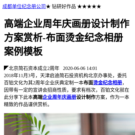
成都单位纪念册公司
★ 钻研好作品 ★★★★★
高端企业周年庆画册设计制作
方案赏析-布面烫金纪念相册
案例模板
◤北京简石资本成立2周年
2020-06-06 14:01
2018年11月3号，天津启迪简石投资机构北京办事处，委托
百铂文化为其2周年企业庆典定制一本
布面
烫金纪念相册
，
因带有一定的宣讲会招商性质，要求有档次，百铂文化就在
此分享下此本
高端
企业周年庆画册
设计制作
方案，作为一本
精致的作品谨供赏析。