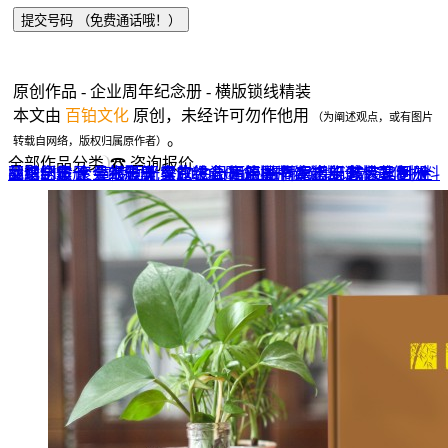
原创作品 - 企业周年纪念册 - 横版锁线精装
本文由
百铂文化
原创，未经许可勿作他用
（为阐述观点，或有图片
。
转载自网络，版权归属原作者）
全部作品分类
☎ 咨询报价
品牌全案 ▼
网站UI设计
企业纪念册
战友纪念册
菜谱制作
聚会纪念册
企业邮册
个人影集
导视设计
宣传画册
光盘包装盒
毕业纪念册
家庭/生日相册
餐饮设计
VI+LOGO
高端楼书
酒店品牌设计
企业刊物
领导/同事相册
旅行纪念册
家谱族谱
包装设计
纪念相册 ▼
成人礼相册
精装定制 ▼
家具画册
宣传物料