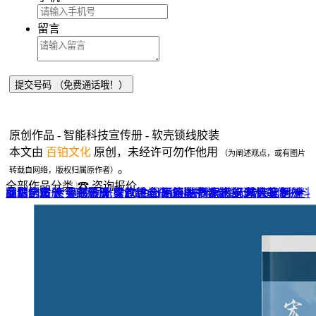
留言
原创作品 - 智能科技宣传册 - 软壳锁线胶装
本文由
百铂文化
原创，未经许可勿作他用
（为阐述观点，或有图片
。
转载自网络，版权归属原作者）
全部作品分类
☎ 咨询报价
品牌全案 ▼
网站UI设计
企业纪念册
战友纪念册
菜谱制作
聚会纪念册
企业邮册
个人影集
导视设计
宣传画册
光盘包装盒
毕业纪念册
家庭/生日相册
餐饮设计
VI+LOGO
高端楼书
酒店品牌设计
企业刊物
领导/同事相册
旅行纪念册
家谱族谱
包装设计
纪念相册 ▼
成人礼相册
精装定制 ▼
家具画册
宣传物料