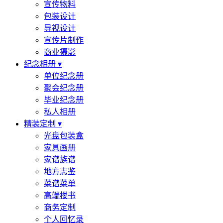
宣传物料
包装设计
导视设计
宣传片制作
商业摄影
纪念相册 ▾
单位纪念册
聚会纪念册
毕业纪念册
私人相册
精装定制 ▾
光盘包装盒
家具画册
家谱族谱
地方志鉴
菜谱菜单
高端楼书
商务定制
个人回忆录