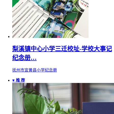
梨溪镇中心小学三迁校址-学校大事记
纪念册…
抚州市宜黄县小学纪念册
♥ 推 荐