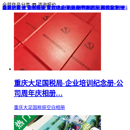
全部作品分类
☎ 咨询报价
品牌全案 ▼
网站UI设计
企业纪念册
战友纪念册
菜谱制作
聚会纪念册
企业邮册
个人影集
导视设计
宣传画册
光盘包装盒
毕业纪念册
家庭/生日相册
餐饮设计
VI+LOGO
高端楼书
酒店品牌设计
企业刊物
领导/同事相册
旅行纪念册
家谱族谱
包装设计
纪念相册 ▼
成人礼相册
精装定制 ▼
家具画册
宣传物料
重庆大足国税局-企业培训纪念册-公
司周年庆相册…
重庆大足国税局空白相册