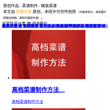
原创作品 - 菜谱制作 - 精装菜谱
本文由
百铂文化
原创，未经许可勿作他用
（为阐述观点，或有图片
。
转载自网络，版权归属原作者）
全部作品分类
☎ 咨询报价
品牌全案 ▼
网站UI设计
企业纪念册
战友纪念册
菜谱制作
聚会纪念册
企业邮册
个人影集
导视设计
宣传画册
光盘包装盒
毕业纪念册
家庭/生日相册
餐饮设计
VI+LOGO
高端楼书
酒店品牌设计
企业刊物
领导/同事相册
旅行纪念册
家谱族谱
包装设计
纪念相册 ▼
成人礼相册
精装定制 ▼
家具画册
宣传物料
高档菜谱制作方法…
高档菜谱制作方法